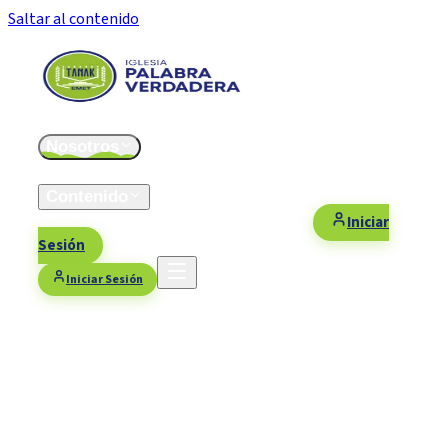
Saltar al contenido
Inicio
Nosotros
ESFOMI
Contenido
Fiestas/Eventos
Contacto
Donaciones
Iniciar
Sesión
Iniciar Sesión