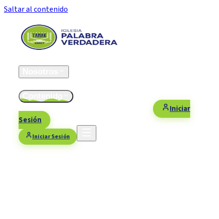
Saltar al contenido
Inicio
Nosotros
ESFOMI
Contenido
Fiestas/Eventos
Contacto
Donaciones
Iniciar
Sesión
Iniciar Sesión