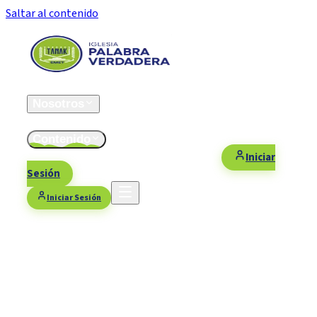
Saltar al contenido
Inicio
Nosotros
ESFOMI
Contenido
Fiestas/Eventos
Contacto
Donaciones
Iniciar
Sesión
Iniciar Sesión