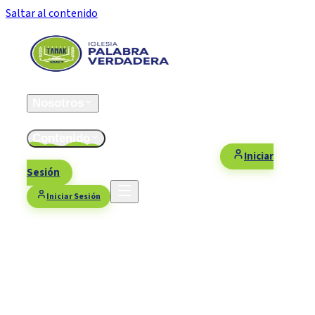
Saltar al contenido
Inicio
Nosotros
ESFOMI
Contenido
Fiestas/Eventos
Contacto
Donaciones
Iniciar
Sesión
Iniciar Sesión