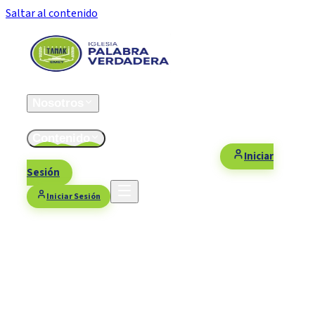
Saltar al contenido
Inicio
Nosotros
ESFOMI
Contenido
Fiestas/Eventos
Contacto
Donaciones
Iniciar
Sesión
Iniciar Sesión