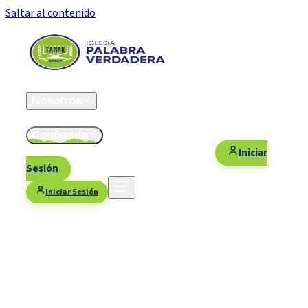
Saltar al contenido
Inicio
Nosotros
ESFOMI
Contenido
Fiestas/Eventos
Contacto
Donaciones
Iniciar
Sesión
Iniciar Sesión