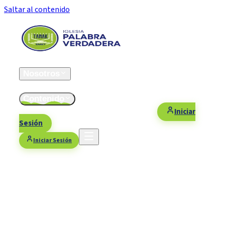
Saltar al contenido
Inicio
Nosotros
ESFOMI
Contenido
Fiestas/Eventos
Contacto
Donaciones
Iniciar
Sesión
Iniciar Sesión