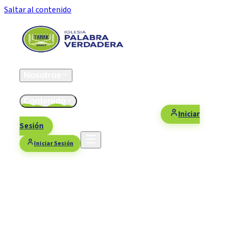
Saltar al contenido
Inicio
Nosotros
ESFOMI
Contenido
Fiestas/Eventos
Contacto
Donaciones
Iniciar
Sesión
Iniciar Sesión