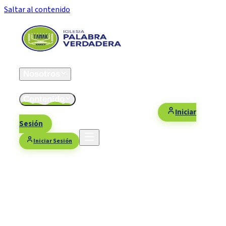
Saltar al contenido
Inicio
Nosotros
ESFOMI
Contenido
Fiestas/Eventos
Contacto
Donaciones
Iniciar
Sesión
Iniciar Sesión