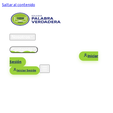
Saltar al contenido
Inicio
Nosotros
ESFOMI
Contenido
Fiestas/Eventos
Contacto
Donaciones
Iniciar
Sesión
Iniciar Sesión