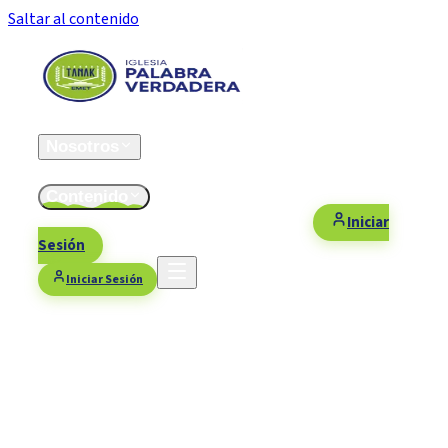
Saltar al contenido
Inicio
Nosotros
ESFOMI
Contenido
Fiestas/Eventos
Contacto
Donaciones
Iniciar
Sesión
Iniciar Sesión